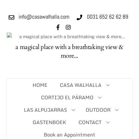
Skip
to
info@casawalhalla.com
0031 652 62 62 89
content
a magical place with a breathtaking view &
more...
HOME
CASA WALHALLA
CORTIJO EL PÁRAMO
LAS ALPUJARRAS
OUTDOOR
GASTENBOEK
CONTACT
Book an Appointment