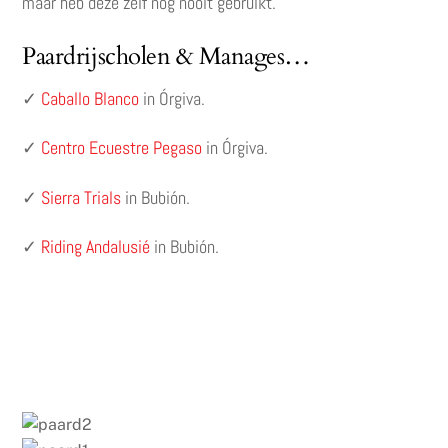
maar heb deze zelf nog nooit gebruikt.
Paardrijscholen & Manages…
✓
Caballo Blanco
in Órgiva.
✓
Centro Ecuestre Pegaso
in Órgiva.
✓
Sierra Trials
in Bubión.
✓
Riding Andalusié
in Bubión.